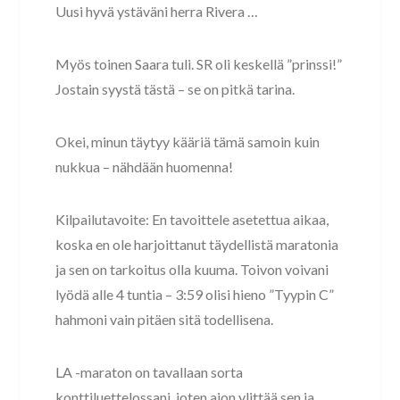
Uusi hyvä ystäväni herra Rivera …
Myös toinen Saara tuli. SR oli keskellä ”prinssi!”
Jostain syystä tästä – se on pitkä tarina.
Okei, minun täytyy kääriä tämä samoin kuin
nukkua – nähdään huomenna!
Kilpailutavoite: En tavoittele asetettua aikaa,
koska en ole harjoittanut täydellistä maratonia
ja sen on tarkoitus olla kuuma. Toivon voivani
lyödä alle 4 tuntia – 3:59 olisi hieno ”Tyypin C”
hahmoni vain pitäen sitä todellisena.
LA -maraton on tavallaan sorta
konttiluettelossani, joten aion ylittää sen ja