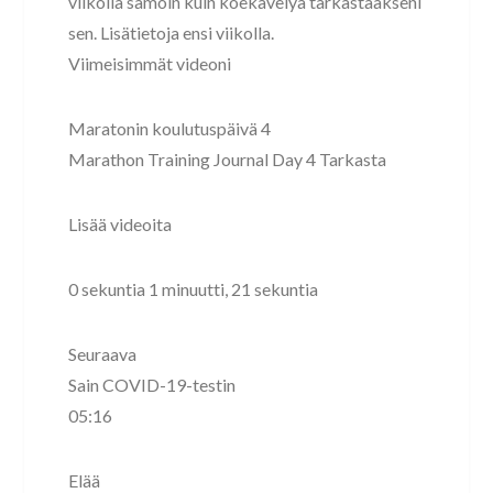
viikolla samoin kuin koekävelyä tarkastaakseni
sen. Lisätietoja ensi viikolla.
Viimeisimmät videoni
Maratonin koulutuspäivä 4
Marathon Training Journal Day 4 Tarkasta
Lisää videoita
0 sekuntia 1 minuutti, 21 sekuntia
Seuraava
Sain COVID-19-testin
05:16
Elää