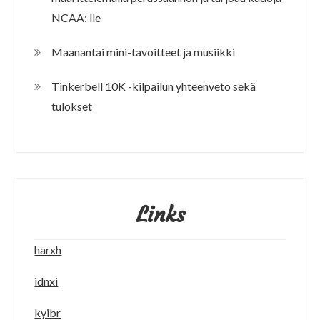
NCAA: lle
Maanantai mini-tavoitteet ja musiikki
Tinkerbell 10K -kilpailun yhteenveto sekä
tulokset
Links
harxh
idnxi
kyibr