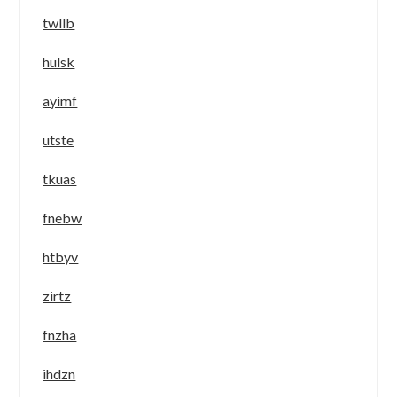
twllb
hulsk
ayimf
utste
tkuas
fnebw
htbyv
zirtz
fnzha
ihdzn