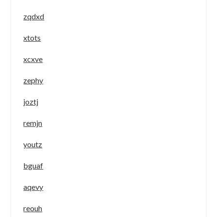
zqdxd
xtots
xcxve
zephy
joztj
remjn
youtz
bguaf
aqevy
reouh