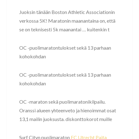
Juoksin tänään Boston Athletic Associationin
verkossa 5K! Maratonin maanantaina on, että
se on teknisesti 5k maanantai … kuitenkin t
OC -puolimaratontulokset sekä 13 parhaan
kohokohdan
OC -puolimaratontulokset sekä 13 parhaan
kohokohdan
OC -maraton sekä puolimaratonikilpailu.
Oranssi alueen yhteenveto ja hienoimmat osat
13,1 mailin juoksusta. diskonttokorot muille
Surf Cityn puolimaraton
FC Utrecht Paita