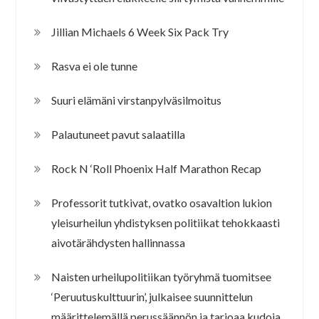
Jillian Michaels 6 Week Six Pack Try
Rasva ei ole tunne
Suuri elämäni virstanpylväsilmoitus
Palautuneet pavut salaatilla
Rock N ‘Roll Phoenix Half Marathon Recap
Professorit tutkivat, ovatko osavaltion lukion
yleisurheilun yhdistyksen politiikat tehokkaasti
aivotärähdysten hallinnassa
Naisten urheilupolitiikan työryhmä tuomitsee
‘Peruutuskulttuurin’, julkaisee suunnittelun
määrittelemällä perussäännön ja tarjoaa kudoja