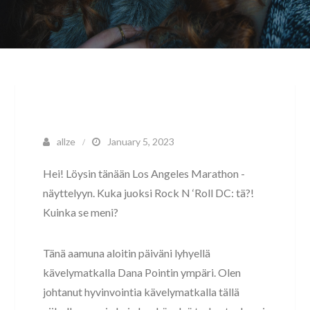
allze
January 5, 2023
Hei! Löysin tänään Los Angeles Marathon -
näyttelyyn. Kuka juoksi Rock N ‘Roll DC: tä?!
Kuinka se meni?
Tänä aamuna aloitin päiväni lyhyellä
kävelymatkalla Dana Pointin ympäri. Olen
johtanut hyvinvointia kävelymatkalla tällä