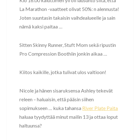
Klo 16.00 kaiuttimen yli oli lausunto siitä, että
La Marathon -vaatteet olivat 50%: n alennusta!
Joten suuntasin takaisin vaihdealueelle ja sain
nämä kaksi paitaa …
Sitten Skinny Runner, Stuft Mom sekä ripustin
Pro Compression Boothiin jonkin aikaa …
Kiitos kaikille, jotka tulivat ulos valtioon!
Nicole ja hänen sisaruksensa Ashley tekevät
releen – haluaisin, että pääsin siihen
sopimukseen … kuka tahansa
River Plate Paita
haluaa tyydyttää minut mailin 13 ja ottaa loput
haltuunsa?