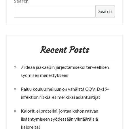
Search
Search
Recent Posts
7 ideaa jääkaapin järjestämiseksi terveellisen
syömisen menestykseen
Paluu kouluurheiluun on vähäistä COVID-19-
infektion riskiä, esimerkiksi asiantuntijat
Kalorit, ei proteiini, johtaa kehon rasvan
lisääntymiseen syödessään ylimääräisiä
kaloreita!