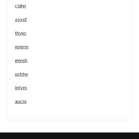
cjahn
zovxf
thvec
nperm
gensh
uchtw
intym
auciq