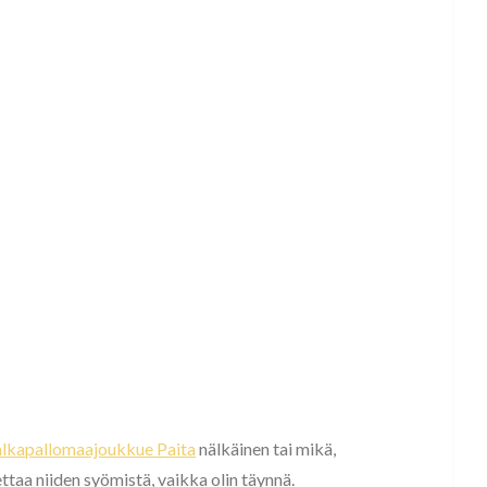
alkapallomaajoukkue Paita
nälkäinen tai mikä,
pettaa niiden syömistä, vaikka olin täynnä.