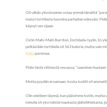
Oli vähän ylivoimainen ostaa ymmärtämättä ”poraa”
maissi tortillasta tuoreina parhaiten edessäsi. Pidä
käynyt sen sijaan.
Ostin Mahi-Mahi Burriton, Enchilada-tyylin. En yle
pelkästään tortillalla oli 563 kaloria, mutta sain mi
Paita
puremaa.
Pidin tästä viitteestä vessassa, “saaminen huutaen
Mutta pyydän eroamaan, koska isoäiti oli ammattitai
Olin edelleen täynnä, kun pääsimme kotiin, mutta 
minulla oli yksi näistä maukasta jäätelöhiekasta, jo