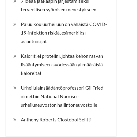
7 ideaa jääkaapin järjestämiseksi
terveellisen syömisen menestykseen
Paluu kouluurheiluun on vähäistä COVID-
19-infektion riskiä, esimerkiksi
asiantuntijat
Kalorit, ei proteiini, johtaa kehon rasvan
lisääntymiseen syödessään ylimääräisiä
kaloreita!
Urheilulainsäädäntöprofessori Gil Fried
nimettiin National Nuoriso -
urheiluneuvoston hallintoneuvostolle
Anthony Roberts Clostebol Selitti