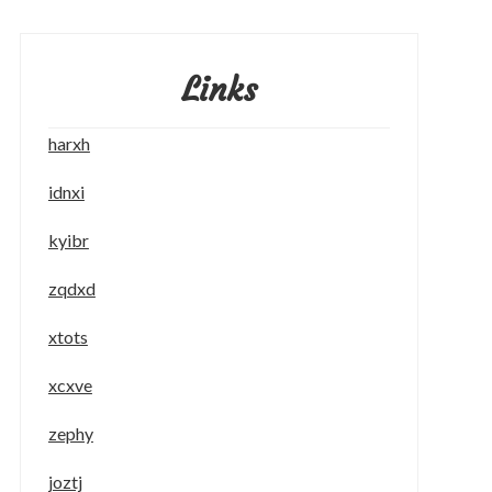
Links
harxh
idnxi
kyibr
zqdxd
xtots
xcxve
zephy
joztj