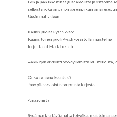
Ben ja jaan innostusta guacamolista ja ostamme 
sellaista, joka on paljon parempi kuin oma reseptin
Uusimmat videoni
Kaunis puolet Pysch Ward:
Kaunis toinen puoli Pysch -osastolla: muistelma
kirjoittanut Mark Lukach
Äänikirjan arviointi myydyimmistä muistelmista, jo
Onko se hieno kuuntelu?
Jaan pikaarviointia tarjotusta kirjasta.
Amazonista:
Sydämen kiertävä, mutta toiveikas muistelma nuore