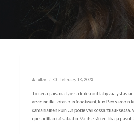
allze
February 13, 2023
Toisena päivänä työssä kaksi uutta hyvää ystäviäni 
arvioinnille, joten olin innoissani, kun Ben samoin k
samanlainen kuin Chipotle valikossa/tilauksessa. Va
quesadillan tai salaatin. Valitse sitten liha ja pav