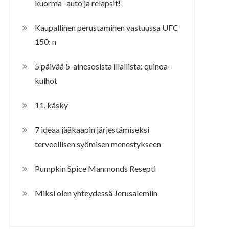
kuorma -auto ja relapsit!
Kaupallinen perustaminen vastuussa UFC
150: n
5 päivää 5-ainesosista illallista: quinoa-
kulhot
11. käsky
7 ideaa jääkaapin järjestämiseksi
terveellisen syömisen menestykseen
Pumpkin Spice Manmonds Resepti
Miksi olen yhteydessä Jerusalemiin