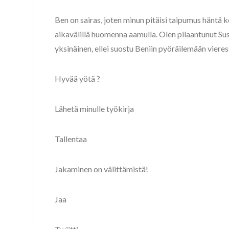
Ben on sairas, joten minun pitäisi taipumus häntä k
aikavälillä huomenna aamulla. Olen pilaantunut Su
yksinäinen, ellei suostu Beniin pyöräilemään vieres
Hyvää yötä ?
Lähetä minulle työkirja
Tallentaa
Jakaminen on välittämistä!
Jaa