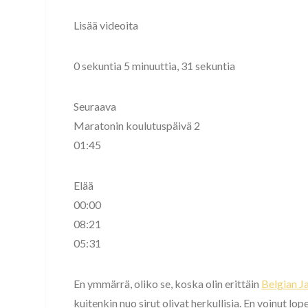
Lisää videoita
0 sekuntia 5 minuuttia, 31 sekuntia
Seuraava
Maratonin koulutuspäivä 2
01:45
Elää
00:00
08:21
05:31
En ymmärrä, oliko se, koska olin erittäin
Belgian J
kuitenkin nuo sirut olivat herkullisia. En voinut lo