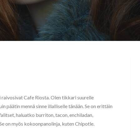
raivosivat Cafe Riosta. Olen tikkari suurelle
uin päätin mennä sinne illalliselle tänään. Se on erittäin
litset, haluatko burriton, tacon, enchiladan,
ut. Se on myös kokoonpanolinja, kuten Chipotle.