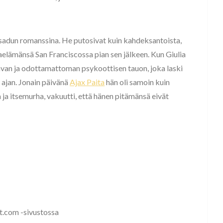
sadun romanssina. He putosivat kuin kahdeksantoista,
aelämänsä San Franciscossa pian sen jälkeen. Kun Giulia
van ja odottamattoman psykoottisen tauon, joka laski
ajan. Jonain päivänä
Ajax Paita
hän oli samoin kuin
 ja itsemurha, vakuutti, että hänen pitämänsä eivät
at.com -sivustossa