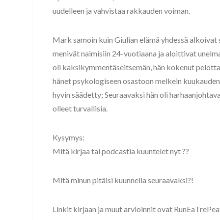
uudelleen ja vahvistaa rakkauden voiman.
Mark samoin kuin Giulian elämä yhdessä alkoivat 
menivät naimisiin 24-vuotiaana ja aloittivat unelm
oli kaksikymmentäseitsemän, hän kokenut pelotta
hänet psykologiseen osastoon melkein kuukauden 
hyvin säädetty; Seuraavaksi hän oli harhaanjohtava
olleet turvallisia.
Kysymys:
Mitä kirjaa tai podcastia kuuntelet nyt ??
Mitä minun pitäisi kuunnella seuraavaksi?!
Linkit kirjaan ja muut arvioinnit ovat RunEaTrePe