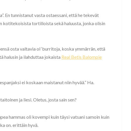
. En tunnistanut vasta ostaessani, että he tekevät
n kotitekoisista tortilloista sekä haluusta, jonka olisin
ensä osta valtavia ol ‘burritoja, koska ymmärrän, että
tä halusin ja ilahduttaa jokaista
Real Betis Balompie
 espanjaksi ei koskaan maistanut niin hyvää.” Ha.
toinen ja liesi. Oletus, josta sain sen?
upea hammas oli kovempi kuin täysi vatsani samoin kuin
ka on. erittäin hyvä.