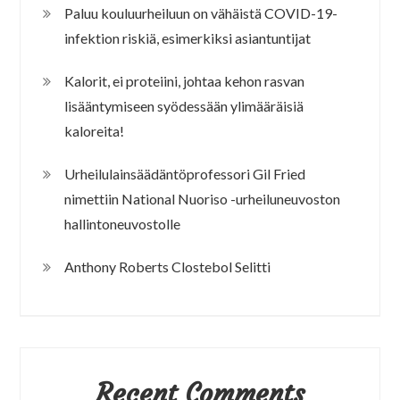
Paluu kouluurheiluun on vähäistä COVID-19-
infektion riskiä, esimerkiksi asiantuntijat
Kalorit, ei proteiini, johtaa kehon rasvan
lisääntymiseen syödessään ylimääräisiä
kaloreita!
Urheilulainsäädäntöprofessori Gil Fried
nimettiin National Nuoriso -urheiluneuvoston
hallintoneuvostolle
Anthony Roberts Clostebol Selitti
Recent Comments