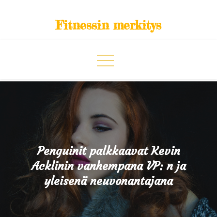
Skip
to
Fitnessin merkitys
content
Penguinit palkkaavat Kevin
Acklinin vanhempana VP: n ja
yleisenä neuvonantajana