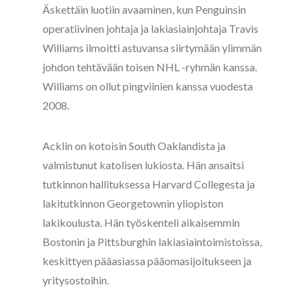
Äskettäin luotiin avaaminen, kun Penguinsin
operatiivinen johtaja ja lakiasiainjohtaja Travis
Williams ilmoitti astuvansa siirtymään ylimmän
johdon tehtävään toisen NHL -ryhmän kanssa.
Williams on ollut pingviinien kanssa vuodesta
2008.
Acklin on kotoisin South Oaklandista ja
valmistunut katolisen lukiosta. Hän ansaitsi
tutkinnon hallituksessa Harvard Collegesta ja
lakitutkinnon Georgetownin yliopiston
lakikoulusta. Hän työskenteli aikaisemmin
Bostonin ja Pittsburghin lakiasiaintoimistoissa,
keskittyen pääasiassa pääomasijoitukseen ja
yritysostoihin.