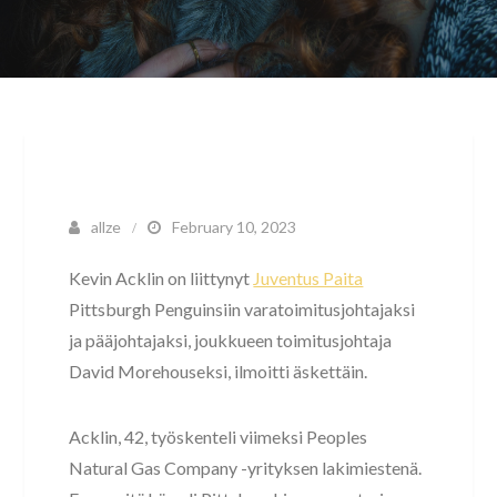
allze
February 10, 2023
Kevin Acklin on liittynyt
Juventus Paita
Pittsburgh Penguinsiin varatoimitusjohtajaksi
ja pääjohtajaksi, joukkueen toimitusjohtaja
David Morehouseksi, ilmoitti äskettäin.
Acklin, 42, työskenteli viimeksi Peoples
Natural Gas Company -yrityksen lakimiestenä.