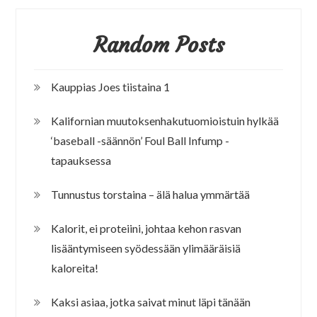
Random Posts
Kauppias Joes tiistaina 1
Kalifornian muutoksenhakutuomioistuin hylkää
‘baseball -säännön’ Foul Ball Infump -
tapauksessa
Tunnustus torstaina – älä halua ymmärtää
Kalorit, ei proteiini, johtaa kehon rasvan
lisääntymiseen syödessään ylimääräisiä
kaloreita!
Kaksi asiaa, jotka saivat minut läpi tänään