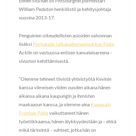
Ennen sitä hän oli Pittsburghin pormestari
William Peduton henkilöstö ja kehitysjohtaja
vuosina 2013-17.
Penguinien oikeudellisten asioiden valvonnan
lisäksi
Portugalin Jalkapallomaajoukkue Paita
Acklin on vastuussa entisen kansalaisareena -
sivuston kehittämisestä.
“Olemme tehneet tiivistä yhteistyötä Kevinin
kanssa viimeisen viiden vuoden aikana hänen
aikansa aikana kaupungin ja ihmisten
maakaasun kanssa, ja olemme aina
Kawasaki
Frontale Paita
vaikuttaneet hänen
työetiikkaansa, hänen älykkyydestään ja – ehkä
mikä tärkeintä – suhteet, jotka hän on