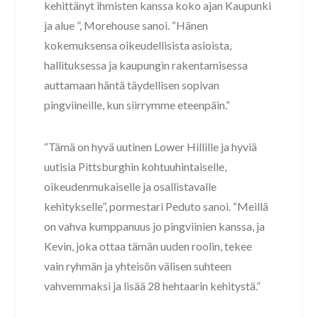
kehittänyt ihmisten kanssa koko ajan Kaupunki
ja alue ”, Morehouse sanoi. “Hänen
kokemuksensa oikeudellisista asioista,
hallituksessa ja kaupungin rakentamisessa
auttamaan häntä täydellisen sopivan
pingviineille, kun siirrymme eteenpäin.”
“Tämä on hyvä uutinen Lower Hillille ja hyviä
uutisia Pittsburghin kohtuuhintaiselle,
oikeudenmukaiselle ja osallistavalle
kehitykselle”, pormestari Peduto sanoi. “Meillä
on vahva kumppanuus jo pingviinien kanssa, ja
Kevin, joka ottaa tämän uuden roolin, tekee
vain ryhmän ja yhteisön välisen suhteen
vahvemmaksi ja lisää 28 hehtaarin kehitystä.”