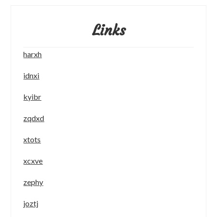
Links
harxh
idnxi
kyibr
zqdxd
xtots
xcxve
zephy
joztj