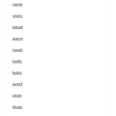
remjn
youtz
bguaf
aqevy
reouh
twllb
hulsk
ayimf
utste
tkuas