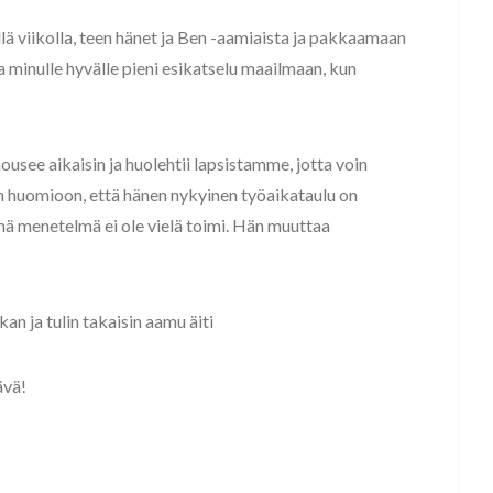
ä viikolla, teen hänet ja Ben -aamiaista ja pakkaamaan
ja minulle hyvälle pieni esikatselu maailmaan, kun
ousee aikaisin ja huolehtii lapsistamme, jotta voin
an huomioon, että hänen nykyinen työaikataulu on
mä menetelmä ei ole vielä toimi. Hän muuttaa
n ja tulin takaisin aamu äiti
ävä!