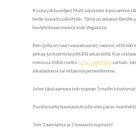
Koska pikkuveljeni Matt oleskelee kanssamme täll
heille lounaita päivittäin. Tämä on antanut Benille 
huolehtimaan muista kuin Vegasista.
Ben (jolla on suuri vauvakuume), vannoo, että hän n
jatkaa juoksemista pitkällä aikavälillä. Kun oteta
menossa töihin melko
LOSC Lille Paita
varhain, tä
aikataulunsa tarvittaessa perheellemme.
Joten tänä aamuna tein nopean 3 mailin kävelymatka
Positiivisella huomautuksella olen paras moniteht
Tein 3 aamiaista ja 2 lounasta nopeasti!