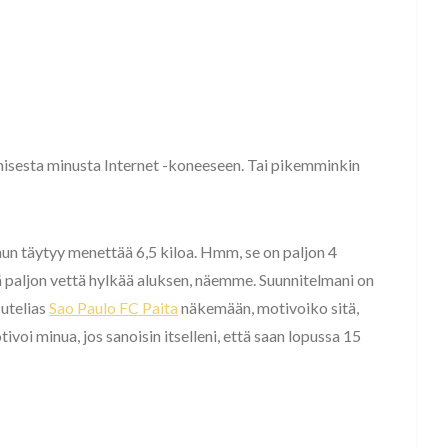
misesta minusta Internet -koneeseen. Tai pikemminkin
un täytyy menettää 6,5 kiloa. Hmm, se on paljon 4
ä paljon vettä hylkää aluksen, näemme. Suunnitelmani on
 utelias
Sao Paulo FC Paita
näkemään, motivoiko sitä,
ivoi minua, jos sanoisin itselleni, että saan lopussa 15