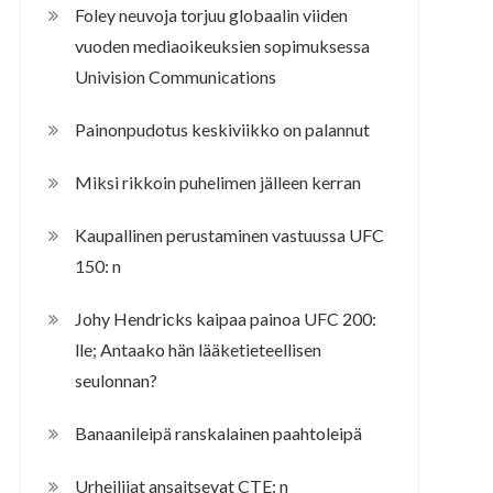
Foley neuvoja torjuu globaalin viiden
vuoden mediaoikeuksien sopimuksessa
Univision Communications
Painonpudotus keskiviikko on palannut
Miksi rikkoin puhelimen jälleen kerran
Kaupallinen perustaminen vastuussa UFC
150: n
Johy Hendricks kaipaa painoa UFC 200:
lle; Antaako hän lääketieteellisen
seulonnan?
Banaanileipä ranskalainen paahtoleipä
Urheilijat ansaitsevat CTE: n