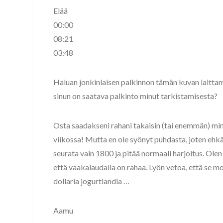
Elää
00:00
08:21
03:48
Haluan jonkinlaisen palkinnon tämän kuvan laitta
sinun on saatava palkinto minut tarkistamisesta?
Osta saadakseni rahani takaisin (tai enemmän) min
viikossa! Mutta en ole syönyt puhdasta, joten ehk
seurata vain 1800 ja pitää normaali harjoitus. Olen
että vaakalaudalla on rahaa. Lyön vetoa, että se mot
dollaria jogurtlandia …
Aamu