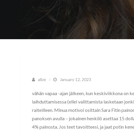
allze
January 12, 2023
vähän vapaa -ajan jälkeen, kun keskiviikkona on k
laihduttamisessa (ellei valittamista lasketaan jonk
raiteilleen. Minua motivoi osittain Sara Fitin pain
panoksen avulla – jokainen henkilö asettaa 15 dolla
4% painosta. Jos teet tavoitteesi, ja jaat potin ke