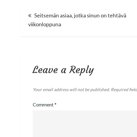
Post
Seitsemän asiaa, jotka sinun on tehtävä
navigation
viikonloppuna
Leave a Reply
Your email address will not be published.
Required fiel
Comment
*