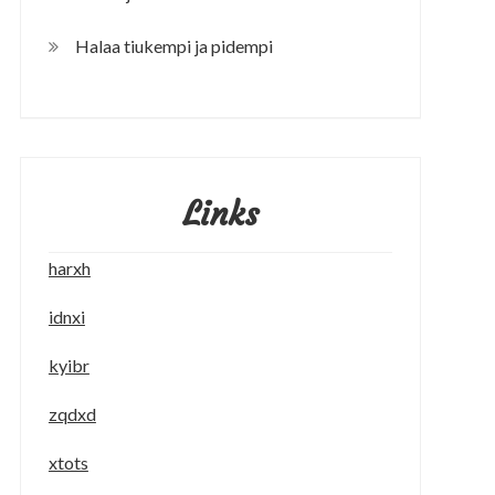
Halaa tiukempi ja pidempi
Links
harxh
idnxi
kyibr
zqdxd
xtots