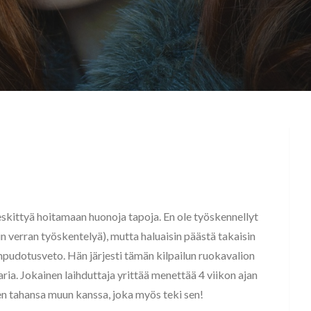
eskittyä hoitamaan huonoja tapoja. En ole työskennellyt
in verran työskentelyä), mutta haluaisin päästä takaisin
onpudotusveto. Hän järjesti tämän kilpailun ruokavalion
ria. Jokainen laihduttaja yrittää menettää 4 viikon ajan
nen tahansa muun kanssa, joka myös teki sen!