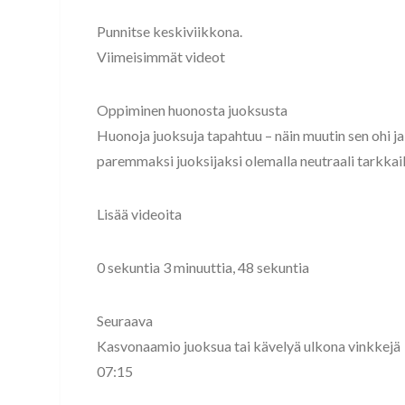
Punnitse keskiviikkona.
Viimeisimmät videot
Oppiminen huonosta juoksusta
Huonoja juoksuja tapahtuu – näin muutin sen ohi ja
paremmaksi juoksijaksi olemalla neutraali tarkkaili
Lisää videoita
0 sekuntia 3 minuuttia, 48 sekuntia
Seuraava
Kasvonaamio juoksua tai kävelyä ulkona vinkkejä
07:15