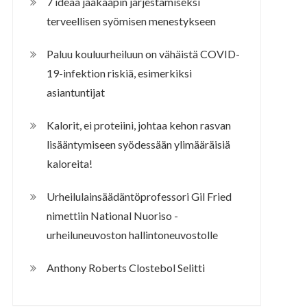
7 ideaa jääkaapin järjestämiseksi
terveellisen syömisen menestykseen
Paluu kouluurheiluun on vähäistä COVID-
19-infektion riskiä, esimerkiksi
asiantuntijat
Kalorit, ei proteiini, johtaa kehon rasvan
lisääntymiseen syödessään ylimääräisiä
kaloreita!
Urheilulainsäädäntöprofessori Gil Fried
nimettiin National Nuoriso -
urheiluneuvoston hallintoneuvostolle
Anthony Roberts Clostebol Selitti