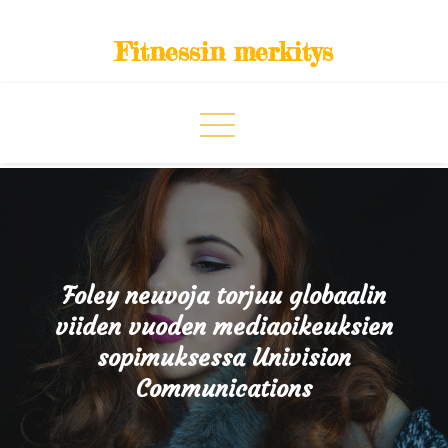
Skip
to
Fitnessin merkitys
content
Foley neuvoja torjuu globaalin
viiden vuoden mediaoikeuksien
sopimuksessa Univision
Communications