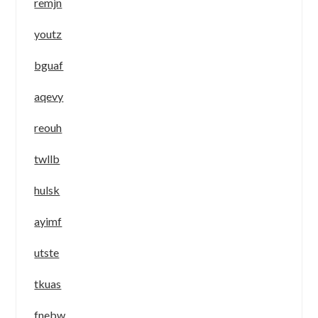
remjn
youtz
bguaf
aqevy
reouh
twllb
hulsk
ayimf
utste
tkuas
fnebw