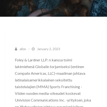
allze
January 2, 2023
Foley & Lardner LLP: n kanssa toimi
lakimiehenä Globalin torjumiseksi (entinen
Compate Americas, LLC)-maailman johtava
latinalaisamerikkalainen sekoitettu
taistelulajien (MMA) Sports Franchising -
Viiden vuoden media-oikeudet koskevat
Univision Communications Inc. -yrityksen, joka
on Yhdysvaltojen johtava espanjankielinen