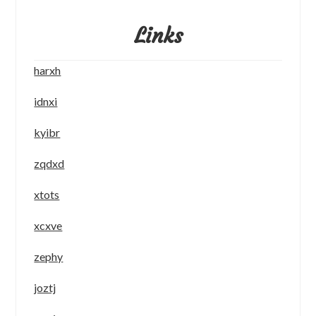
Links
harxh
idnxi
kyibr
zqdxd
xtots
xcxve
zephy
joztj