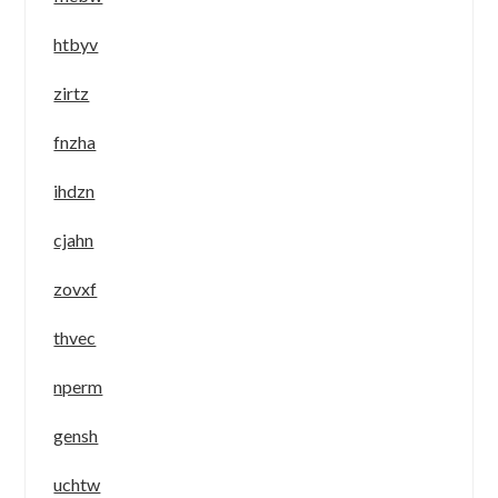
htbyv
zirtz
fnzha
ihdzn
cjahn
zovxf
thvec
nperm
gensh
uchtw