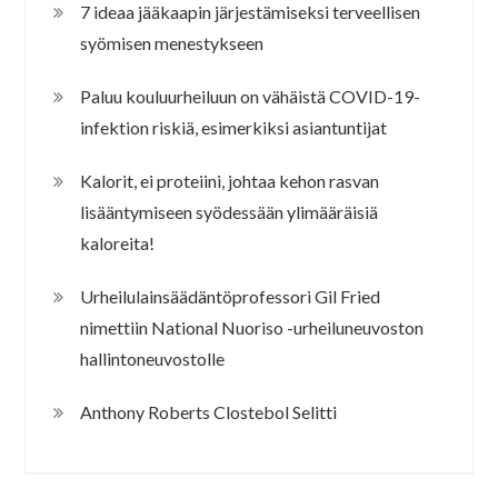
7 ideaa jääkaapin järjestämiseksi terveellisen
syömisen menestykseen
Paluu kouluurheiluun on vähäistä COVID-19-
infektion riskiä, esimerkiksi asiantuntijat
Kalorit, ei proteiini, johtaa kehon rasvan
lisääntymiseen syödessään ylimääräisiä
kaloreita!
Urheilulainsäädäntöprofessori Gil Fried
nimettiin National Nuoriso -urheiluneuvoston
hallintoneuvostolle
Anthony Roberts Clostebol Selitti