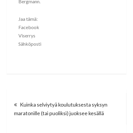
Bergmann.
Jaa tämä:
Facebook
Viserrys
Sähköposti
Post
Kuinka selviytyä koulutuksesta syksyn
navigation
maratonille (tai puoliksi) juoksee kesällä