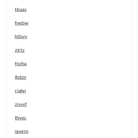
tkuas
fnebw
htbyv
zirtz
fnzha
ihdzn
cjahn
zovxf
thvec
nperm