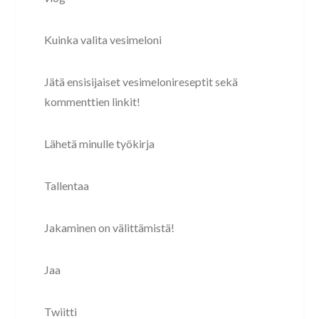
Kuinka valita vesimeloni
Jätä ensisijaiset vesimelonireseptit sekä
kommenttien linkit!
Lähetä minulle työkirja
Tallentaa
Jakaminen on välittämistä!
Jaa
Twiitti