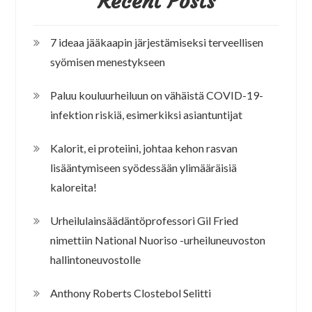
Recent Posts
7 ideaa jääkaapin järjestämiseksi terveellisen
syömisen menestykseen
Paluu kouluurheiluun on vähäistä COVID-19-
infektion riskiä, esimerkiksi asiantuntijat
Kalorit, ei proteiini, johtaa kehon rasvan
lisääntymiseen syödessään ylimääräisiä
kaloreita!
Urheilulainsäädäntöprofessori Gil Fried
nimettiin National Nuoriso -urheiluneuvoston
hallintoneuvostolle
Anthony Roberts Clostebol Selitti