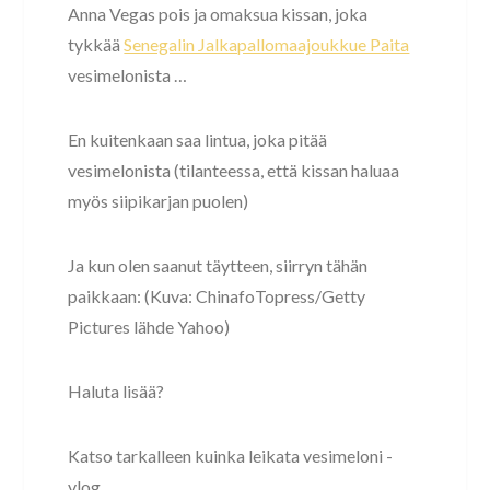
Anna Vegas pois ja omaksua kissan, joka
tykkää
Senegalin Jalkapallomaajoukkue Paita
vesimelonista …
En kuitenkaan saa lintua, joka pitää
vesimelonista (tilanteessa, että kissan haluaa
myös siipikarjan puolen)
Ja kun olen saanut täytteen, siirryn tähän
paikkaan: (Kuva: ChinafoTopress/Getty
Pictures lähde Yahoo)
Haluta lisää?
Katso tarkalleen kuinka leikata vesimeloni -
vlog