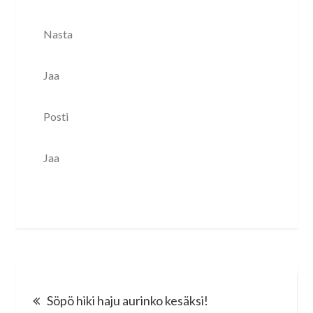
Nasta
Jaa
Posti
Jaa
Post
Söpö hiki haju aurinko kesäksi!