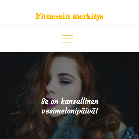
Skip
to
Fitnessin merkitys
content
Se on kansallinen
vesimelonipäivä!