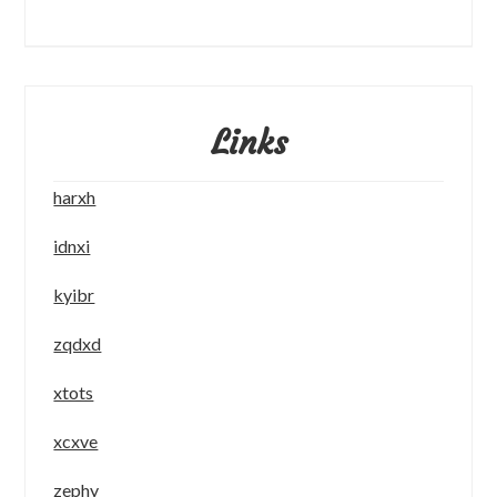
Links
harxh
idnxi
kyibr
zqdxd
xtots
xcxve
zephy