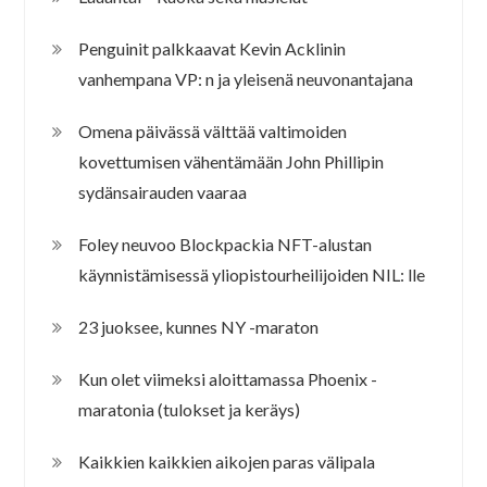
Penguinit palkkaavat Kevin Acklinin
vanhempana VP: n ja yleisenä neuvonantajana
Omena päivässä välttää valtimoiden
kovettumisen vähentämään John Phillipin
sydänsairauden vaaraa
Foley neuvoo Blockpackia NFT-alustan
käynnistämisessä yliopistourheilijoiden NIL: lle
23 juoksee, kunnes NY -maraton
Kun olet viimeksi aloittamassa Phoenix -
maratonia (tulokset ja keräys)
Kaikkien kaikkien aikojen paras välipala