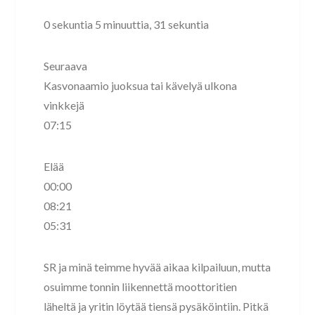
0 sekuntia 5 minuuttia, 31 sekuntia
Seuraava
Kasvonaamio juoksua tai kävelyä ulkona
vinkkejä
07:15
Elää
00:00
08:21
05:31
SR ja minä teimme hyvää aikaa kilpailuun, mutta
osuimme tonnin liikennettä moottoritien
läheltä ja yritin löytää tiensä pysäköintiin. Pitkä