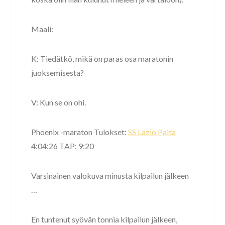
Maali:
K: Tiedätkö, mikä on paras osa maratonin
juoksemisesta?
V: Kun se on ohi.
Phoenix -maraton Tulokset:
SS Lazio Paita
4:04:26 TAP: 9:20
Varsinainen valokuva minusta kilpailun jälkeen
…
En tuntenut syövän tonnia kilpailun jälkeen,