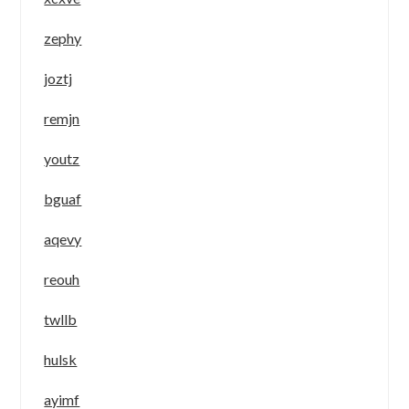
zephy
joztj
remjn
youtz
bguaf
aqevy
reouh
twllb
hulsk
ayimf