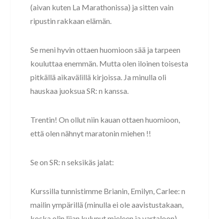
(aivan kuten La Marathonissa) ja sitten vain
ripustin rakkaan elämän.
Se meni hyvin ottaen huomioon sää ja tarpeen
kouluttaa enemmän. Mutta olen iloinen toisesta
pitkällä aikavälillä kirjoissa. Ja minulla oli
hauskaa juoksua SR: n kanssa.
Trentin! On ollut niin kauan ottaen huomioon,
että olen nähnyt maratonin miehen !!
Se on SR: n seksikäs jalat:
Kurssilla tunnistimme Brianin, Emilyn, Carlee: n
mailin ympärillä (minulla ei ole aavistustakaan,
koska olin liian kulunut mieleen ja vartaloon).