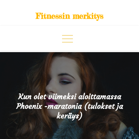
Skip
to
Fitnessin merkitys
content
Kun olet viimeksi aloittamassa
Phoenix -maratonia (tulokset ja
keräys)