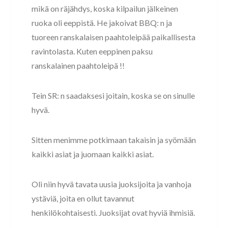
mikä on räjähdys, koska kilpailun jälkeinen
ruoka oli eeppistä. He jakoivat BBQ: n ja
tuoreen ranskalaisen paahtoleipää paikallisesta
ravintolasta. Kuten eeppinen paksu
ranskalainen paahtoleipä !!
Tein SR: n saadaksesi joitain, koska se on sinulle
hyvä.
Sitten menimme potkimaan takaisin ja syömään
kaikki asiat ja juomaan kaikki asiat.
Oli niin hyvä tavata uusia juoksijoita ja vanhoja
ystäviä, joita en ollut tavannut
henkilökohtaisesti. Juoksijat ovat hyviä ihmisiä.