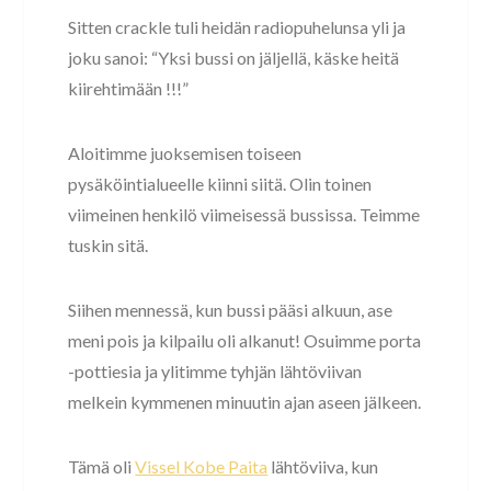
Sitten crackle tuli heidän radiopuhelunsa yli ja
joku sanoi: “Yksi bussi on jäljellä, käske heitä
kiirehtimään !!!”
Aloitimme juoksemisen toiseen
pysäköintialueelle kiinni siitä. Olin toinen
viimeinen henkilö viimeisessä bussissa. Teimme
tuskin sitä.
Siihen mennessä, kun bussi pääsi alkuun, ase
meni pois ja kilpailu oli alkanut! Osuimme porta
-pottiesia ja ylitimme tyhjän lähtöviivan
melkein kymmenen minuutin ajan aseen jälkeen.
Tämä oli
Vissel Kobe Paita
lähtöviiva, kun