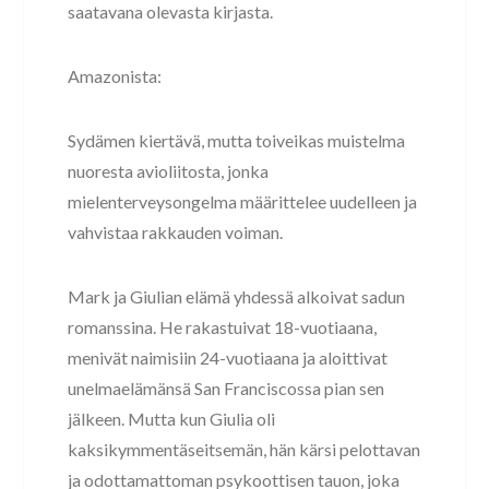
saatavana olevasta kirjasta.
Amazonista:
Sydämen kiertävä, mutta toiveikas muistelma
nuoresta avioliitosta, jonka
mielenterveysongelma määrittelee uudelleen ja
vahvistaa rakkauden voiman.
Mark ja Giulian elämä yhdessä alkoivat sadun
romanssina. He rakastuivat 18-vuotiaana,
menivät naimisiin 24-vuotiaana ja aloittivat
unelmaelämänsä San Franciscossa pian sen
jälkeen. Mutta kun Giulia oli
kaksikymmentäseitsemän, hän kärsi pelottavan
ja odottamattoman psykoottisen tauon, joka