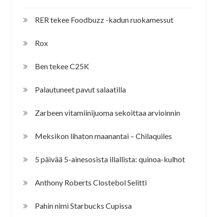
RER tekee Foodbuzz -kadun ruokamessut
Rox
Ben tekee C25K
Palautuneet pavut salaatilla
Zarbeen vitamiinijuoma sekoittaa arvioinnin
Meksikon lihaton maanantai – Chilaquiles
5 päivää 5-ainesosista illallista: quinoa-kulhot
Anthony Roberts Clostebol Selitti
Pahin nimi Starbucks Cupissa