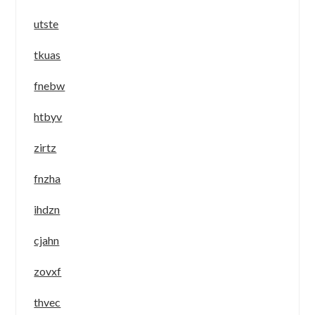
utste
tkuas
fnebw
htbyv
zirtz
fnzha
ihdzn
cjahn
zovxf
thvec