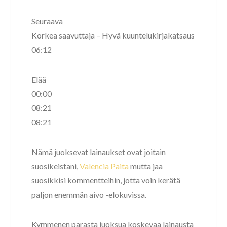
Seuraava
Korkea saavuttaja – Hyvä kuuntelukirjakatsaus
06:12
Elää
00:00
08:21
08:21
Nämä juoksevat lainaukset ovat joitain
suosikeistani,
Valencia Paita
mutta jaa
suosikkisi kommentteihin, jotta voin kerätä
paljon enemmän aivo -elokuvissa.
Kymmenen parasta juoksua koskevaa lainausta