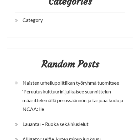
Categories
Category
Random Posts
Naisten urheilupolitiikan työryhmä tuomitsee
‘Peruutuskulttuurin’, julkaisee suunnittelun
määrittelemällä perussäännön ja tarjoaa kudoja
NCAA: lle
Lauantai – Ruoka sekä hiuslelut
Alligator selfie, kuten minun juoksuni