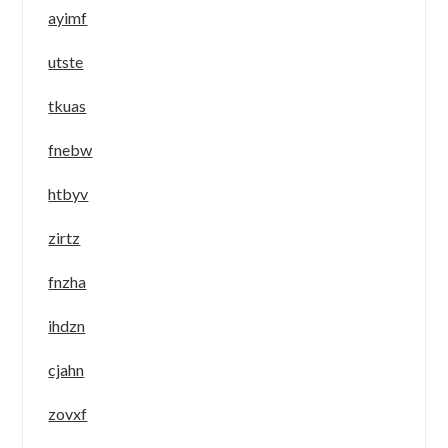
ayimf
utste
tkuas
fnebw
htbyv
zirtz
fnzha
ihdzn
cjahn
zovxf