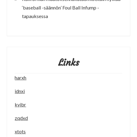
‘baseball -säännön’ Foul Ball Infump -
tapauksessa
Links
harxh
idnxi
kyibr
zqdxd
xtots