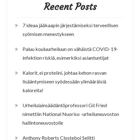
Recent Posts
7 ideaa jääkaapin järjestämiseksi terveellisen
syömisen menestykseen
Paluu kouluurheiluun on vähäistä COVID-19-
infektion riskiä, esimerkiksi asiantuntijat
Kalorit, ei proteiini, johtaa kehon rasvan
lisääntymiseen syödessään ylimääräisiä
kaloreita!
Urheilulainsäädäntöprofessori Gil Fried
nimettiin National Nuoriso -urheiluneuvoston
hallintoneuvostolle
Anthony Roberts Clostebol Selitti