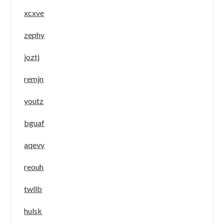
xcxve
zephy
joztj
remjn
youtz
bguaf
aqevy
reouh
twllb
hulsk