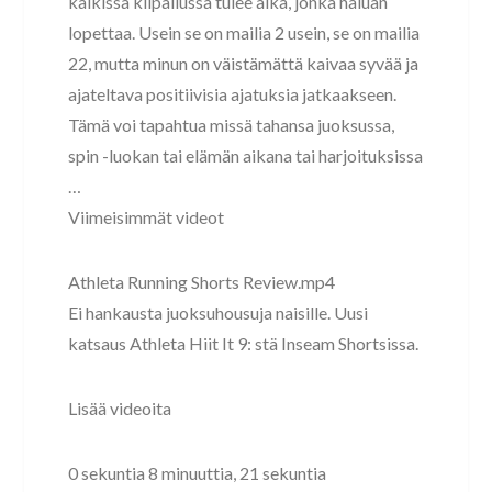
kaikissa kilpailussa tulee aika, jonka haluan
lopettaa. Usein se on mailia 2 usein, se on mailia
22, mutta minun on väistämättä kaivaa syvää ja
ajateltava positiivisia ajatuksia jatkaakseen.
Tämä voi tapahtua missä tahansa juoksussa,
spin -luokan tai elämän aikana tai harjoituksissa
…
Viimeisimmät videot
Athleta Running Shorts Review.mp4
Ei hankausta juoksuhousuja naisille. Uusi
katsaus Athleta Hiit It 9: stä Inseam Shortsissa.
Lisää videoita
0 sekuntia 8 minuuttia, 21 sekuntia