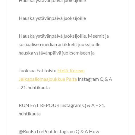
Hauska ystävänpäivä juoksijoille
Hauska ystävänpäivä juoksijoille
Hauska ystävänpäivä juoksijoille. Meemit ja
sosiaalisen median artikkelit juoksijoille.
hauska ystävänpäivä juoksemiseen ja
Juoksua Eat toistu
Etelä-Korean
Jalkapallomaajoukkue Paita
Instagram Q & A
-21. huhtikuuta
RUN EAT REPOUR Instagram Q & A – 21.
huhtikuuta
@RunEaTrePeat Instagram Q & A How