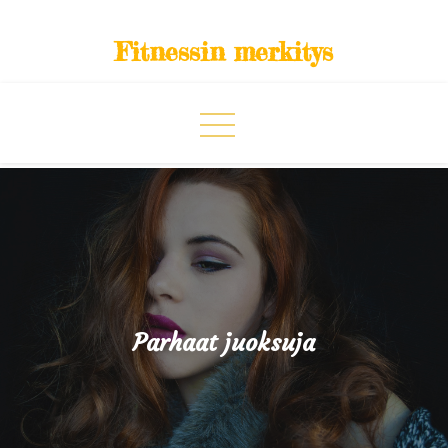
Skip
to
Fitnessin merkitys
content
Parhaat juoksuja