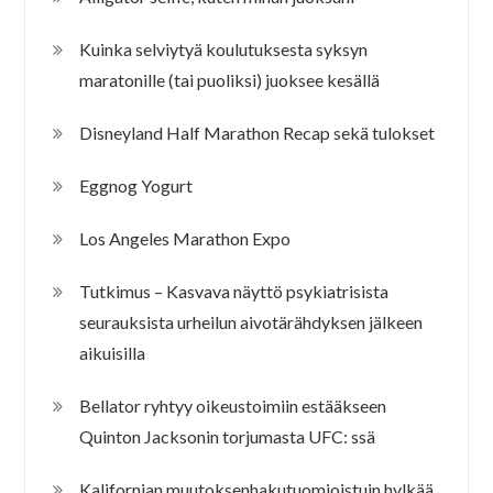
Kuinka selviytyä koulutuksesta syksyn
maratonille (tai puoliksi) juoksee kesällä
Disneyland Half Marathon Recap sekä tulokset
Eggnog Yogurt
Los Angeles Marathon Expo
Tutkimus – Kasvava näyttö psykiatrisista
seurauksista urheilun aivotärähdyksen jälkeen
aikuisilla
Bellator ryhtyy oikeustoimiin estääkseen
Quinton Jacksonin torjumasta UFC: ssä
Kalifornian muutoksenhakutuomioistuin hylkää