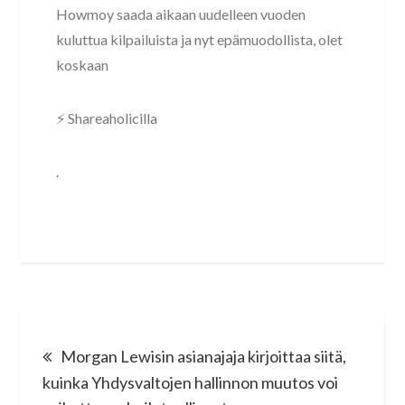
Howmoy saada aikaan uudelleen vuoden
kuluttua kilpailuista ja nyt epämuodollista, olet
koskaan
⚡ Shareaholicilla
.
Post
Morgan Lewisin asianajaja kirjoittaa siitä,
navigation
kuinka Yhdysvaltojen hallinnon muutos voi