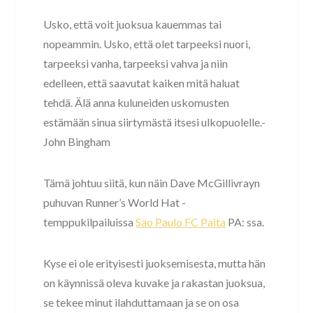
Usko, että voit juoksua kauemmas tai
nopeammin. Usko, että olet tarpeeksi nuori,
tarpeeksi vanha, tarpeeksi vahva ja niin
edelleen, että saavutat kaiken mitä haluat
tehdä. Älä anna kuluneiden uskomusten
estämään sinua siirtymästä itsesi ulkopuolelle.-
John Bingham
Tämä johtuu siitä, kun näin Dave McGillivrayn
puhuvan Runner’s World Hat -
temppukilpailuissa
Sao Paulo FC Paita
PA: ssa.
Kyse ei ole erityisesti juoksemisesta, mutta hän
on käynnissä oleva kuvake ja rakastan juoksua,
se tekee minut ilahduttamaan ja se on osa